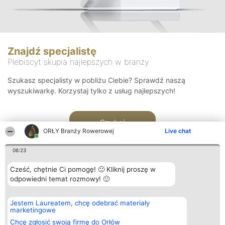
Znajdź specjalistę
Plebiscyt skupia najlepszych w branży
Szukasz specjalisty w pobliżu Ciebie? Sprawdź naszą
wyszukiwarkę. Korzystaj tylko z usług najlepszych!
Szukaj
ORŁY Branży Rowerowej
Live chat
06:23
Cześć, chętnie Ci pomogę! 🙂 Kliknij proszę w
odpowiedni temat rozmowy! 🙂
Organizator plebiscytu
Plebiscyt
Kontakt
Jestem Laureatem, chcę odebrać materiały
Bright Side Solutions sp. z o.
Laureaci
Kontakt
marketingowe
o. sp. k.
Lista
ul. Ruska 22
wszystkich
Chcę zgłosić swoją firmę do Orłów