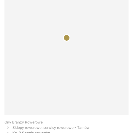
Orły Branży Rowerowej
Sklepy rowerowe, serwisy rowerowe - Tarnów
Ka-2 Serwis rowerów