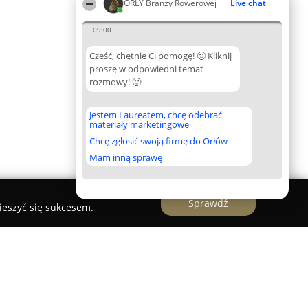
ORŁY Branży Rowerowej
Live chat
09:00
Cześć, chętnie Ci pomogę! 🙂 Kliknij
proszę w odpowiedni temat
rozmowy! 🙂
Jestem Laureatem, chcę odebrać
materiały marketingowe
Chcę zgłosić swoją firmę do Orłów
Mam inną sprawę
Sprawdź
ieszyć się sukcesem.