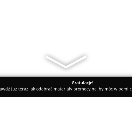
Gratulacje!
awdź już teraz jak odebrać materiały promocyjne, by móc w pełni c
y rowerowe - powiat białostocki
Rowerzysta.pl