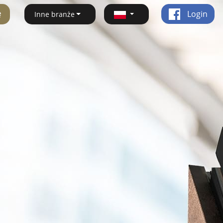
ę
Login
Inne branże