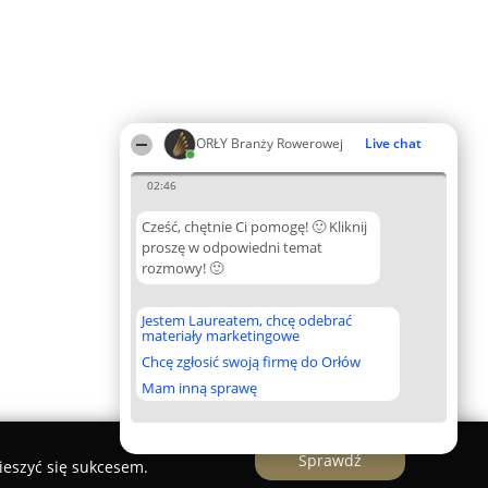
ORŁY Branży Rowerowej
Live chat
02:46
Cześć, chętnie Ci pomogę! 🙂 Kliknij
proszę w odpowiedni temat
rozmowy! 🙂
Jestem Laureatem, chcę odebrać
materiały marketingowe
Chcę zgłosić swoją firmę do Orłów
Mam inną sprawę
Sprawdź
ieszyć się sukcesem.