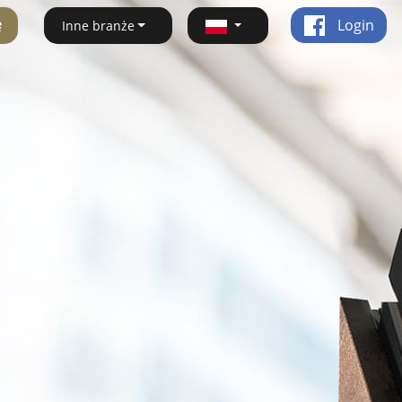
ę
Login
Inne branże