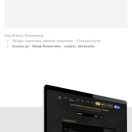
Orły Branży Rowerowej
Sklepy rowerowe, serwisy rowerowe - Chwaszczyno
hrocks.pl - Sklep Rowerowy - części, akcesoria