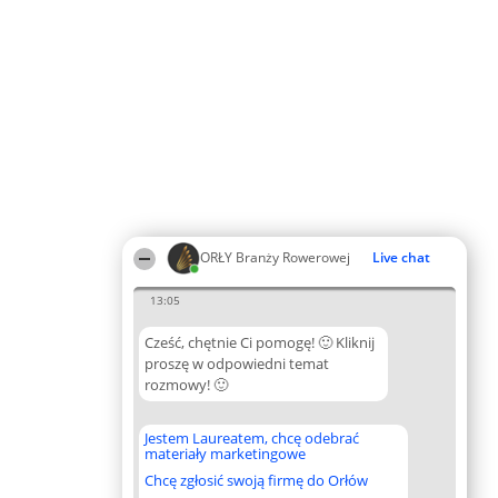
ORŁY Branży Rowerowej
Live chat
13:05
Cześć, chętnie Ci pomogę! 🙂 Kliknij
proszę w odpowiedni temat
rozmowy! 🙂
Jestem Laureatem, chcę odebrać
materiały marketingowe
Chcę zgłosić swoją firmę do Orłów