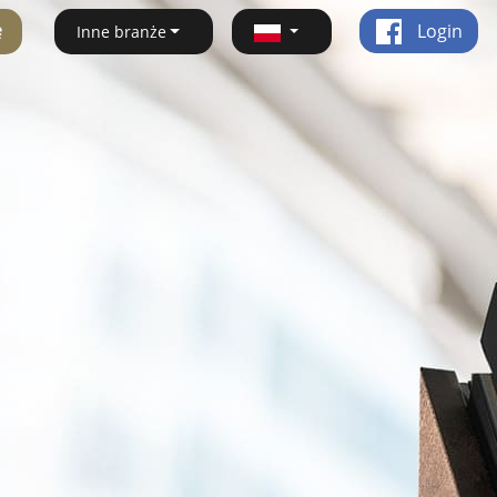
ę
Login
Inne branże