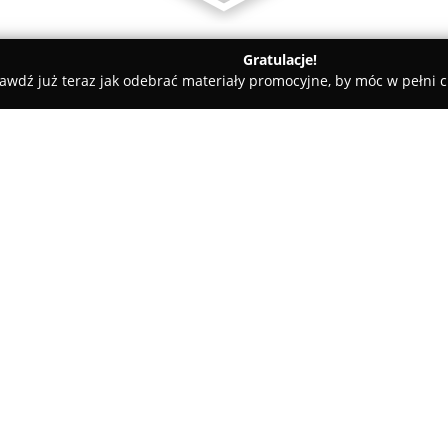
Gratulacje!
awdź już teraz jak odebrać materiały promocyjne, by móc w pełni c
sy rowerowe - Tuchola
DAMSZ Sklep Rowerowy Andrzej Szreib
eiber
O firmie:
DAMSZ Sklep Rowerowy Andrze
rowerowy w Tucholi, mieszczący
działający w branży rowerowej 
rynku marka zdobyła duże zauf
Pokaż więcej >>
związane ze sprzedażą rowerów
Jednym z kluczowych obszarów 
rowerowy. Zespół wykwalifikow