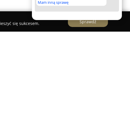
Mam inną sprawę
Sprawdź
ieszyć się sukcesem.
er
j Szreiber
funkcjonuje jako ceniony sklep
 się przy ulicy Wiejskiej 13, nieprzerwanie
od 2006 roku. Dzięki wieloletniej obecności na
anie klientów, zapewniając kompleksowe usługi
, części oraz różnorodnych akcesoriów.
działalności DAMSZ jest profesjonalny serwis
anych specjalistów oferuje szczegółową