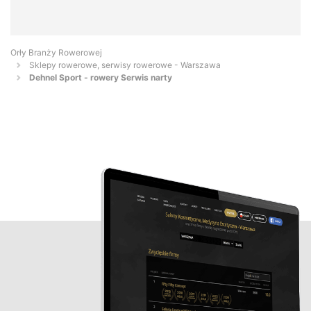
Orły Branży Rowerowej
Sklepy rowerowe, serwisy rowerowe - Warszawa
Dehnel Sport - rowery Serwis narty