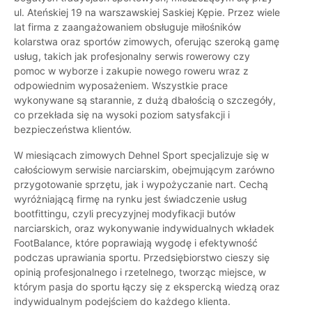
ul. Ateńskiej 19 na warszawskiej Saskiej Kępie. Przez wiele
lat firma z zaangażowaniem obsługuje miłośników
kolarstwa oraz sportów zimowych, oferując szeroką gamę
usług, takich jak profesjonalny serwis rowerowy czy
pomoc w wyborze i zakupie nowego roweru wraz z
odpowiednim wyposażeniem. Wszystkie prace
wykonywane są starannie, z dużą dbałością o szczegóły,
co przekłada się na wysoki poziom satysfakcji i
bezpieczeństwa klientów.
W miesiącach zimowych Dehnel Sport specjalizuje się w
całościowym serwisie narciarskim, obejmującym zarówno
przygotowanie sprzętu, jak i wypożyczanie nart. Cechą
wyróżniającą firmę na rynku jest świadczenie usług
bootfittingu, czyli precyzyjnej modyfikacji butów
narciarskich, oraz wykonywanie indywidualnych wkładek
FootBalance, które poprawiają wygodę i efektywność
podczas uprawiania sportu. Przedsiębiorstwo cieszy się
opinią profesjonalnego i rzetelnego, tworząc miejsce, w
którym pasja do sportu łączy się z ekspercką wiedzą oraz
indywidualnym podejściem do każdego klienta.