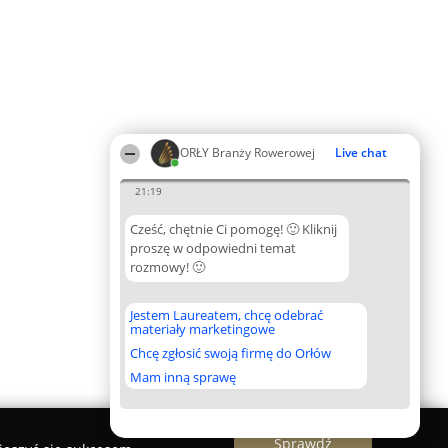
ORŁY Branży Rowerowej
Live chat
21:19
Cześć, chętnie Ci pomogę! 🙂 Kliknij
proszę w odpowiedni temat
rozmowy! 🙂
Jestem Laureatem, chcę odebrać
materiały marketingowe
Chcę zgłosić swoją firmę do Orłów
Mam inną sprawę
Sprawdź