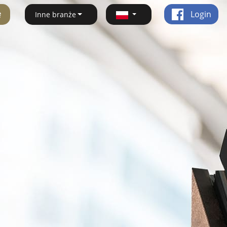
ę
Login
Inne branże