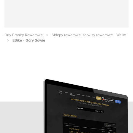
Orły Branży Rowerowej
Sklepy rowerowe, serwisy rowerowe - Walim
EBike - Góry Sowie