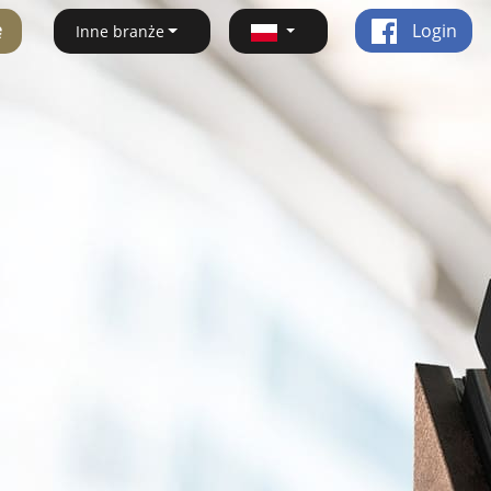
ę
Login
Inne branże