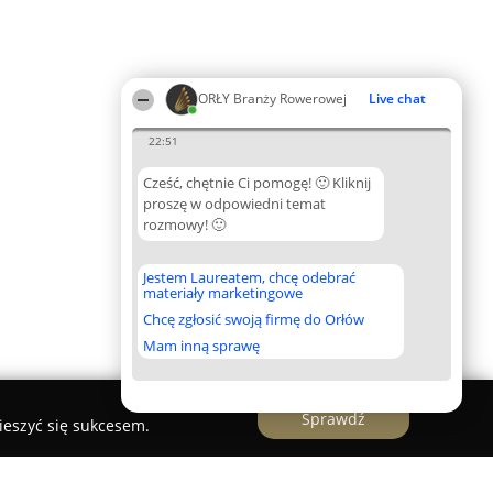
ORŁY Branży Rowerowej
Live chat
22:51
Cześć, chętnie Ci pomogę! 🙂 Kliknij
proszę w odpowiedni temat
rozmowy! 🙂
Jestem Laureatem, chcę odebrać
materiały marketingowe
Chcę zgłosić swoją firmę do Orłów
Mam inną sprawę
Sprawdź
ieszyć się sukcesem.