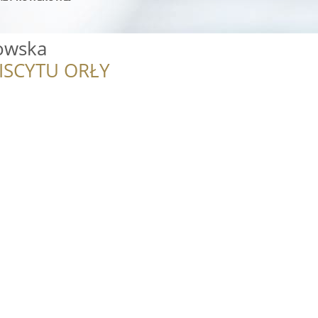
owska
ISCYTU ORŁY