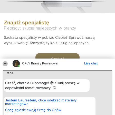
Znajdź specjalistę
Plebiscyt skupia najlepszych w branży
Szukasz specjalisty w pobliżu Ciebie? Sprawdź naszą
wyszukiwarkę. Korzystaj tylko z usług najlepszych!
Szukaj
ORŁY Branży Rowerowej
Live chat
21:52
Cześć, chętnie Ci pomogę! 🙂 Kliknij proszę w
odpowiedni temat rozmowy! 🙂
Organizator plebiscytu
Plebiscyt
Kontakt
Jestem Laureatem, chcę odebrać materiały
Bright Side Solutions sp. z o.
Laureaci
Kontakt
marketingowe
o. sp. k.
Lista
ul. Ruska 22
wszystkich
Chcę zgłosić swoją firmę do Orłów
Wrocław 50-079
Laureatów