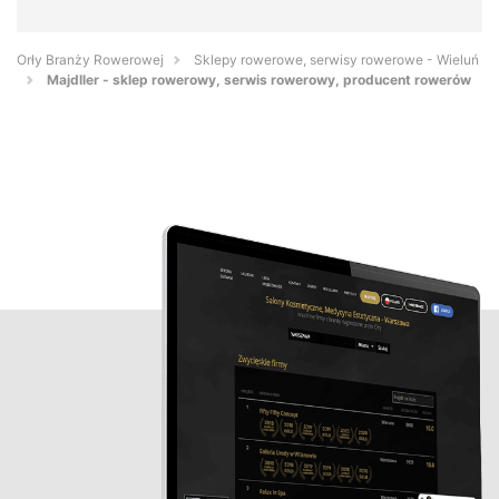
Orły Branży Rowerowej
Sklepy rowerowe, serwisy rowerowe - Wieluń
Majdller - sklep rowerowy, serwis rowerowy, producent rowerów