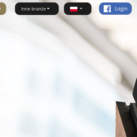
ę
Login
Inne branże