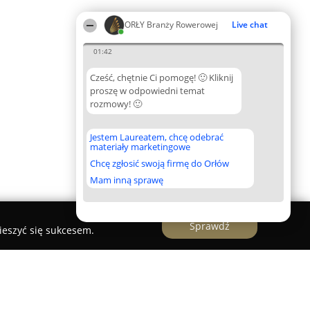
ORŁY Branży Rowerowej
Live chat
01:42
Cześć, chętnie Ci pomogę! 🙂 Kliknij
proszę w odpowiedni temat
rozmowy! 🙂
Jestem Laureatem, chcę odebrać
materiały marketingowe
Chcę zgłosić swoją firmę do Orłów
Mam inną sprawę
Sprawdź
ieszyć się sukcesem.