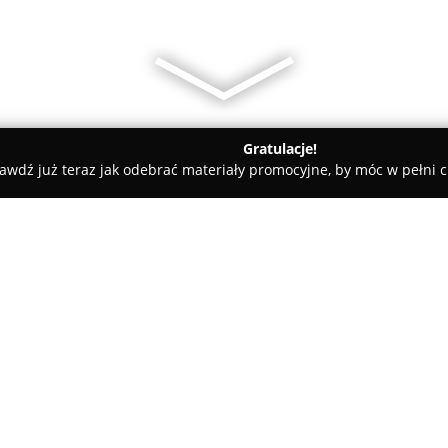
Gratulacje!
awdź już teraz jak odebrać materiały promocyjne, by móc w pełni c
y rowerowe - Szczecin
Serwis Rowerowy Narciarski Szczecin 
in Marathon
O firmie:
Serwis Rowerowy Narciarski 
jest uznanym punktem świadcz
oraz narciarskiej, działającym 
kompleksowe naprawy, przegląd
Pokaż więcej >>