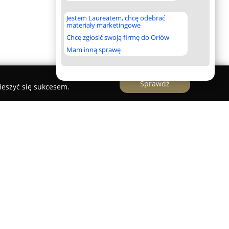
Jestem Laureatem, chcę odebrać
materiały marketingowe
Chcę zgłosić swoją firmę do Orłów
Mam inną sprawę
Sprawdź
ieszyć się sukcesem.
Marathon
Szczecin Marathon
zlokalizowany w Szczecinie
ącym profesjonalne usługi w branży rowerowej
nieprzerwanie od 2006 roku. Firma realizuje
y i renowacje rowerów wszelkiego typu; oferta