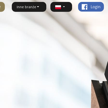
ę
Login
Inne branże