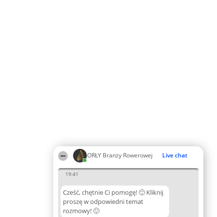
ORŁY Branży Rowerowej
Live chat
19:41
Cześć, chętnie Ci pomogę! 🙂 Kliknij
proszę w odpowiedni temat
rozmowy! 🙂