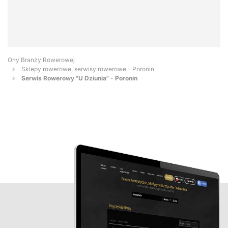
Orły Branży Rowerowej
Sklepy rowerowe, serwisy rowerowe - Poronin
Serwis Rowerowy "U Dziunia" - Poronin