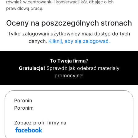
również w centrowaniu i konserwacji kół, dbając o ich
prawidłową pracę.
Oceny na poszczególnych stronach
Tylko zalogowani użytkownicy maja dostęp do tych
danych.
Kliknij, aby się zalogować.
To Twoja firma
?
Gratulacje!
Sprawdź jak odebrać materiały
promocyjne!
Poronin
Poronim
Zobacz profil firmy na