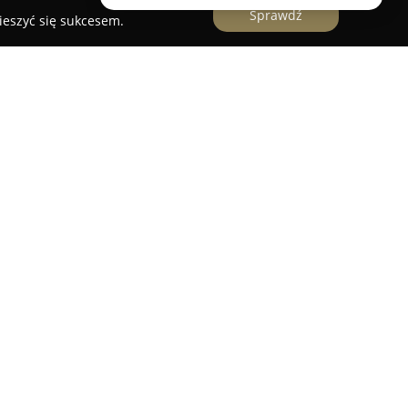
Sprawdź
ieszyć się sukcesem.
szawski punkt świadczący całoroczne usługi
cy się przy ulicy Solec 8. Firma realizuje
zakres napraw oraz profesjonalne przeglądy,
świadczenia zespołu i zapewniając szybkie
atkowym atutem jest darmowa ocena stanu
ająca klientów ceniących wygodę i fachową
aje poszerzona o serwis nart i snowboardów,
u wysokiej jakości smarów i narzędzi uznanych
oraz zaangażowanie pracowników przekładają się