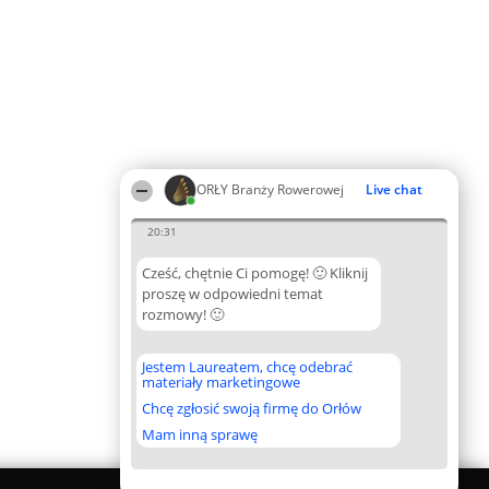
ORŁY Branży Rowerowej
Live chat
20:31
Cześć, chętnie Ci pomogę! 🙂 Kliknij
proszę w odpowiedni temat
rozmowy! 🙂
Jestem Laureatem, chcę odebrać
materiały marketingowe
Chcę zgłosić swoją firmę do Orłów
Mam inną sprawę