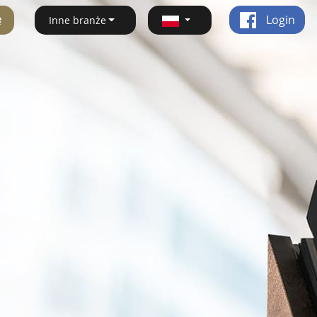
ę
Login
Inne branże