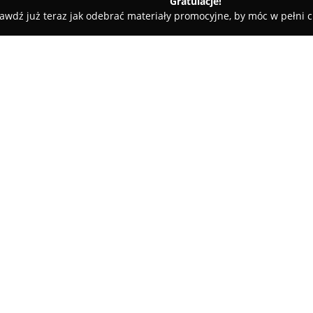
Gratulacje!
awdź już teraz jak odebrać materiały promocyjne, by móc w pełni c
sy rowerowe - Warszawa
Serwis Rowerowy PORT
O firmie:
Serwis Rowerowy PORT
to war
serwisowe dla rowerów, mieszczą
precyzyjne regulacje, szeroki 
korzystając z wieloletniego do
Pokaż więcej >>
terminy wykonania usług. Dod
technicznego roweru, przyciąg
obsługę.
W sezonie zimowym oferta zost
wykonywany ręcznie przy użyci
marek. Taka wszechstronność 