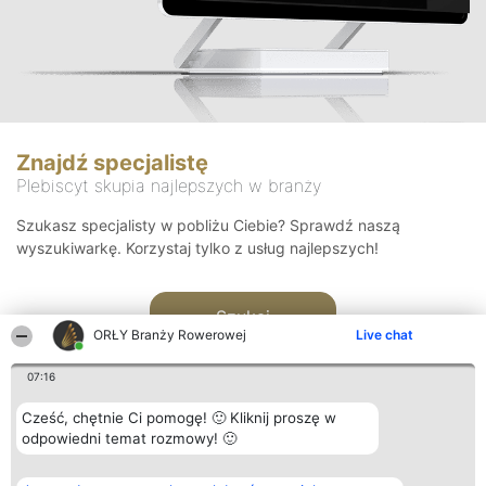
Znajdź specjalistę
Plebiscyt skupia najlepszych w branży
Szukasz specjalisty w pobliżu Ciebie? Sprawdź naszą
wyszukiwarkę. Korzystaj tylko z usług najlepszych!
Szukaj
ORŁY Branży Rowerowej
Live chat
07:16
Cześć, chętnie Ci pomogę! 🙂 Kliknij proszę w
odpowiedni temat rozmowy! 🙂
Organizator plebiscytu
Plebiscyt
Kontakt