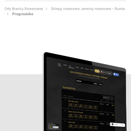
Orły Branży Rowerowej
Sklepy rowerowe, serwisy rowerowe - Rumia
Progresbike