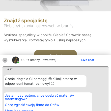
Znajdź specjalistę
Plebiscyt skupia najlepszych w branży
Szukasz specjalisty w pobliżu Ciebie? Sprawdź naszą
wyszukiwarkę. Korzystaj tylko z usług najlepszych!
Szukaj
ORŁY Branży Rowerowej
Live chat
16:27
Cześć, chętnie Ci pomogę! 🙂 Kliknij proszę w
odpowiedni temat rozmowy! 🙂
Organizator plebiscytu
Plebiscyt
Kontakt
Jestem Laureatem, chcę odebrać materiały
Bright Side Solutions sp. z o.
Laureaci
Kontakt
marketingowe
o. sp. k.
Lista
ul. Ruska 22
wszystkich
Chcę zgłosić swoją firmę do Orłów
Wrocław 50-079
Laureatów
Mam inną sprawę
KRS 0000749100 | Regon
Zasady