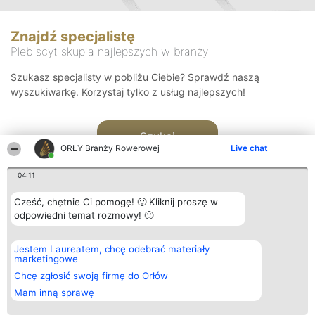
Znajdź specjalistę
Plebiscyt skupia najlepszych w branży
Szukasz specjalisty w pobliżu Ciebie? Sprawdź naszą
wyszukiwarkę. Korzystaj tylko z usług najlepszych!
Szukaj
ORŁY Branży Rowerowej
Live chat
04:11
Cześć, chętnie Ci pomogę! 🙂 Kliknij proszę w
odpowiedni temat rozmowy! 🙂
Organizator plebiscytu
Plebiscyt
Kontakt
Jestem Laureatem, chcę odebrać materiały
Bright Side Solutions sp. z o.
Laureaci
Kontakt
marketingowe
o. sp. k.
Lista
ul. Ruska 22
wszystkich
Chcę zgłosić swoją firmę do Orłów
Wrocław 50-079
Laureatów
Mam inną sprawę
KRS 0000749100 | Regon
Zasady
381313360 | NIP 8943132676
Regulamin
+48 508 492 400
Polityka