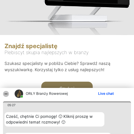
Znajdź specjalistę
Plebiscyt skupia najlepszych w branży
Szukasz specjalisty w pobliżu Ciebie? Sprawdź naszą
wyszukiwarkę. Korzystaj tylko z usług najlepszych!
Szukaj
ORŁY Branży Rowerowej
Live chat
05:27
Cześć, chętnie Ci pomogę! 🙂 Kliknij proszę w
odpowiedni temat rozmowy! 🙂
Organizator plebiscytu
Plebiscyt
Kontakt