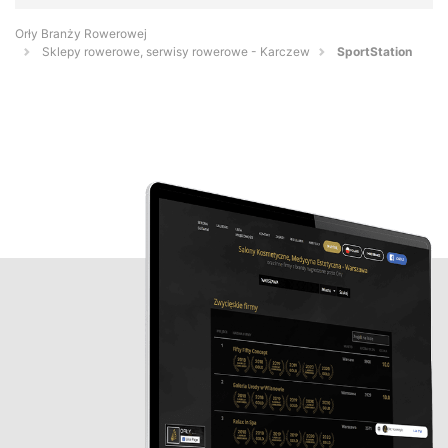
Orły Branży Rowerowej
Sklepy rowerowe, serwisy rowerowe - Karczew
SportStation