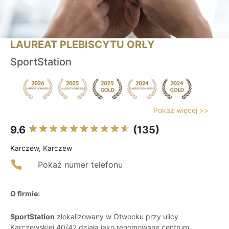
LAUREAT PLEBISCYTU ORŁY
SportStation
Pokaż więcej >>
9.6
(135)
Karczew, Karczew
Pokaż numer telefonu
O firmie:
SportStation
zlokalizowany w Otwocku przy ulicy
Karczewskiej 40/42 działa jako renomowane centrum