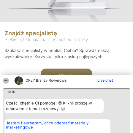
Znajdź specjalistę
Plebiscyt skupia najlepszych w branży
Szukasz specjalisty w pobliżu Ciebie? Sprawdź naszą
wyszukiwarkę. Korzystaj tylko z usług najlepszych!
Szukaj
ORŁY Branży Rowerowej
Live chat
10:15
Cześć, chętnie Ci pomogę! 🙂 Kliknij proszę w
odpowiedni temat rozmowy! 🙂
Organizator plebiscytu
Plebiscyt
Kontakt
Jestem Laureatem, chcę odebrać materiały
Bright Side Solutions sp. z o.
Laureaci
Kontakt
marketingowe
o. sp. k.
Lista
ul. Ruska 22
wszystkich