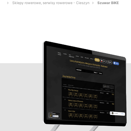
Sklepy rowerowe, serwisy rowerowe - Cieszyn
Szuwar BIKE