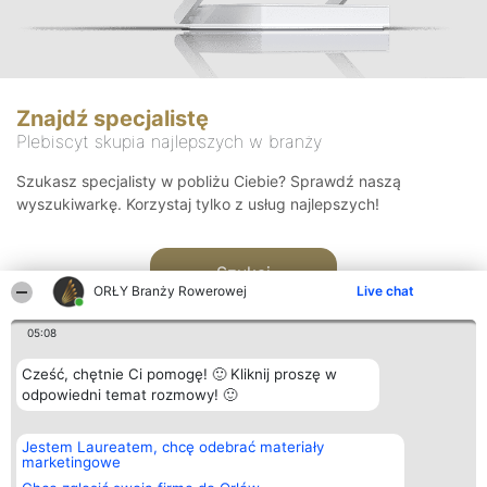
Znajdź specjalistę
Plebiscyt skupia najlepszych w branży
Szukasz specjalisty w pobliżu Ciebie? Sprawdź naszą
wyszukiwarkę. Korzystaj tylko z usług najlepszych!
Szukaj
ORŁY Branży Rowerowej
Live chat
05:08
Cześć, chętnie Ci pomogę! 🙂 Kliknij proszę w
odpowiedni temat rozmowy! 🙂
Organizator plebiscytu
Plebiscyt
Kontakt
Jestem Laureatem, chcę odebrać materiały
Bright Side Solutions sp. z o.
Laureaci
Kontakt
marketingowe
o. sp. k.
Lista
ul. Ruska 22
wszystkich