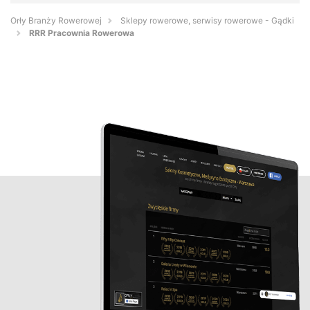
Orły Branży Rowerowej
Sklepy rowerowe, serwisy rowerowe - Gądki
RRR Pracownia Rowerowa