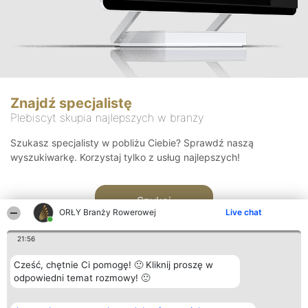
Znajdź specjalistę
Plebiscyt skupia najlepszych w branży
Szukasz specjalisty w pobliżu Ciebie? Sprawdź naszą
wyszukiwarkę. Korzystaj tylko z usług najlepszych!
Szukaj
ORŁY Branży Rowerowej
Live chat
21:56
Cześć, chętnie Ci pomogę! 🙂 Kliknij proszę w
odpowiedni temat rozmowy! 🙂
Organizator plebiscytu
Plebiscyt
Kontakt