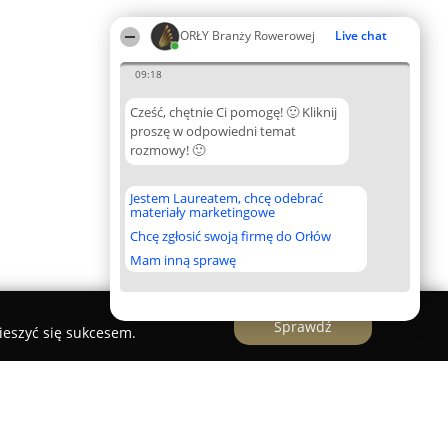
ORŁY Branży Rowerowej
Live chat
09:18
Cześć, chętnie Ci pomogę! 🙂 Kliknij
proszę w odpowiedni temat
rozmowy! 🙂
Jestem Laureatem, chcę odebrać
materiały marketingowe
Chcę zgłosić swoją firmę do Orłów
Mam inną sprawę
Sprawdź
ieszyć się sukcesem.
erwis rowerowy