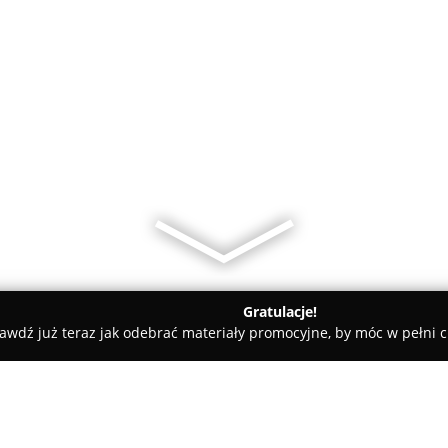
Gratulacje!
awdź już teraz jak odebrać materiały promocyjne, by móc w pełni c
sy rowerowe - powiat częstochowski
GARAŻ Kokawa - Sklep i s