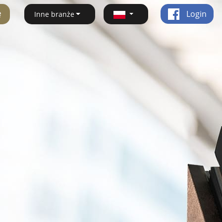
ę
Login
Inne branże