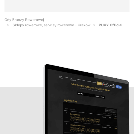
Orły Branży Rowerowej
Sklepy rowerowe, serwisy rowerowe - Kraków
PUKY Official