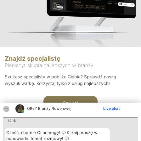
Znajdź specjalistę
Plebiscyt skupia najlepszych w branży
Szukasz specjalisty w pobliżu Ciebie? Sprawdź naszą
wyszukiwarkę. Korzystaj tylko z usług najlepszych!
Szukaj
ORŁY Branży Rowerowej
Live chat
10:15
Cześć, chętnie Ci pomogę! 🙂 Kliknij proszę w
odpowiedni temat rozmowy! 🙂