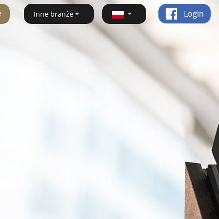
ę
Login
Inne branże