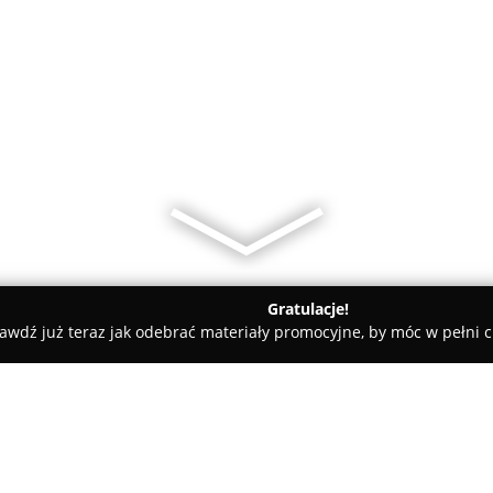
Gratulacje!
awdź już teraz jak odebrać materiały promocyjne, by móc w pełni c
y rowerowe - Jastrzębie-Zdrój
Sklep Rowerowy Super Koło