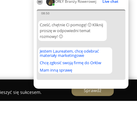
ORŁY Branży Rowerowej
Live chat
08:50
Cześć, chętnie Ci pomogę! 🙂 Kliknij
proszę w odpowiedni temat
rozmowy! 🙂
Jestem Laureatem, chcę odebrać
materiały marketingowe
Chcę zgłosić swoją firmę do Orłów
Mam inną sprawę
Sprawdź
ieszyć się sukcesem.