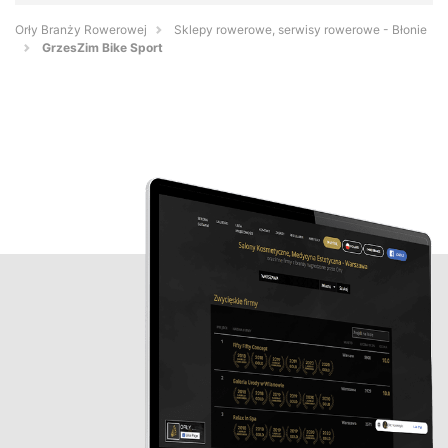
Orły Branży Rowerowej
Sklepy rowerowe, serwisy rowerowe - Błonie
GrzesZim Bike Sport