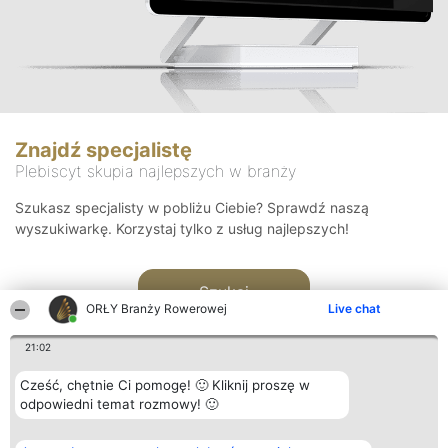
Znajdź specjalistę
Plebiscyt skupia najlepszych w branży
Szukasz specjalisty w pobliżu Ciebie? Sprawdź naszą
wyszukiwarkę. Korzystaj tylko z usług najlepszych!
Szukaj
ORŁY Branży Rowerowej
Live chat
21:02
Cześć, chętnie Ci pomogę! 🙂 Kliknij proszę w
odpowiedni temat rozmowy! 🙂
Organizator plebiscytu
Plebiscyt
Kontakt