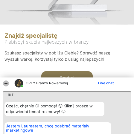
Znajdź specjalistę
Plebiscyt skupia najlepszych w branży
Szukasz specjalisty w pobliżu Ciebie? Sprawdź naszą
wyszukiwarkę. Korzystaj tylko z usług najlepszych!
Szukaj
ORŁY Branży Rowerowej
Live chat
18:11
Cześć, chętnie Ci pomogę! 🙂 Kliknij proszę w
odpowiedni temat rozmowy! 🙂
Organizator plebiscytu
Plebiscyt
Kontakt
Jestem Laureatem, chcę odebrać materiały
Bright Side Solutions sp. z o.
Laureaci
Kontakt
marketingowe
o. sp. k.
Lista