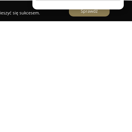
Sprawdź
ieszyć się sukcesem.
izowany w Siedlcach stanowi ważny punkt w
werowej, koncentrując swoją działalność na
isowych rowerów. Przedsiębiorstwo zdobyło
zność napraw oraz kompleksowe podejście do
w. Klienci regularnie wyrażają uznanie dla
 zespołu, który z dużym zaangażowaniem
idacją różnorodnych usterek technicznych w
go serwisu należą nie tylko efektywność