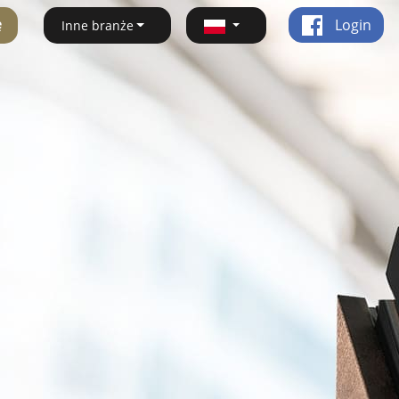
ę
Login
Inne branże