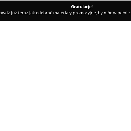
Gratulacje!
awdź już teraz jak odebrać materiały promocyjne, by móc w pełni c
y rowerowe - Siedlce
BG Warsztat Rowerowy
O firmie:
BG Warsztat Rowerowy
zlokal
lokalnym środowisku branży ro
profesjonalnych usługach serw
uznanie ze względu na skutec
Pokaż więcej >>
obsługi technicznej jednośladó
wysokiego poziomu fachowości
zajmuje się konserwacją i likw
rowerach.
Do charakterystycznych cech te