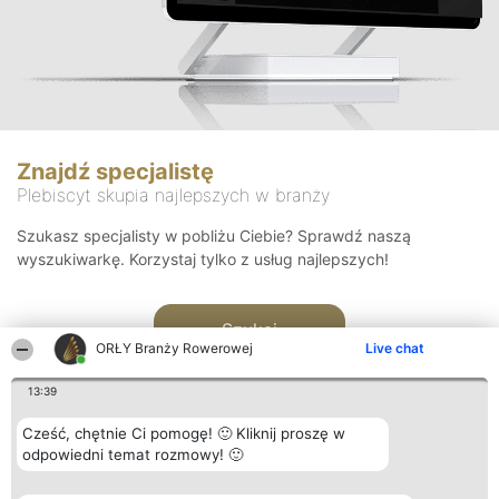
Znajdź specjalistę
Plebiscyt skupia najlepszych w branży
Szukasz specjalisty w pobliżu Ciebie? Sprawdź naszą
wyszukiwarkę. Korzystaj tylko z usług najlepszych!
Szukaj
ORŁY Branży Rowerowej
Live chat
13:39
Cześć, chętnie Ci pomogę! 🙂 Kliknij proszę w
odpowiedni temat rozmowy! 🙂
Organizator plebiscytu
Plebiscyt
Kontakt