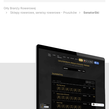
Orły Branży Rowerowej
Sklepy rowerowe, serwisy rowerowe - Pruszków
SenatorSki