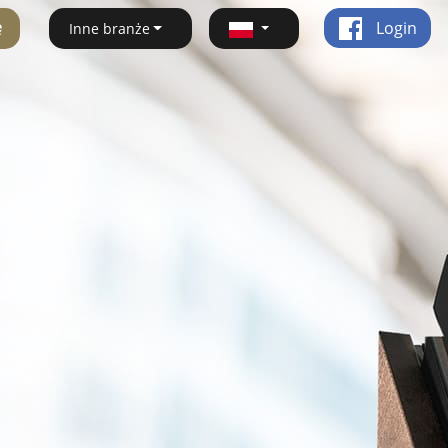
ę
Login
Inne branże