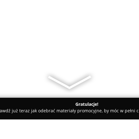
Gratulacje!
awdź już teraz jak odebrać materiały promocyjne, by móc w pełni c
sy rowerowe - Warszawa
ExpressWheel - Serwis rowerowy · Wyp