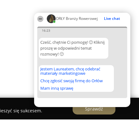
ORŁY Branży Rowerowej
Live chat
16:23
Cześć, chętnie Ci pomogę! 🙂 Kliknij
proszę w odpowiedni temat
rozmowy! 🙂
Jestem Laureatem, chcę odebrać
materiały marketingowe
Chcę zgłosić swoją firmę do Orłów
Mam inną sprawę
Sprawdź
ieszyć się sukcesem.
ożyczalnia · Konwersje · E-bike