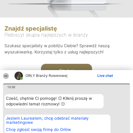
Znajdź specjalistę
Plebiscyt skupia najlepszych w branży
Szukasz specjalisty w pobliżu Ciebie? Sprawdź naszą
wyszukiwarkę. Korzystaj tylko z usług najlepszych!
Szukaj
ORŁY Branży Rowerowej
Live chat
13:30
Cześć, chętnie Ci pomogę! 🙂 Kliknij proszę w
odpowiedni temat rozmowy! 🙂
Organizator plebiscytu
Plebiscyt
Kontakt
Jestem Laureatem, chcę odebrać materiały
Bright Side Solutions sp. z o.
Laureaci
Kontakt
marketingowe
o. sp. k.
Lista
ul. Ruska 22
wszystkich
Chcę zgłosić swoją firmę do Orłów
Wrocław 50-079
Laureatów