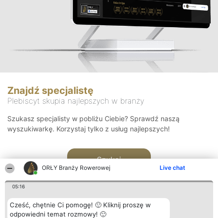
Znajdź specjalistę
Plebiscyt skupia najlepszych w branży
Szukasz specjalisty w pobliżu Ciebie? Sprawdź naszą
wyszukiwarkę. Korzystaj tylko z usług najlepszych!
Szukaj
ORŁY Branży Rowerowej
Live chat
05:16
Cześć, chętnie Ci pomogę! 🙂 Kliknij proszę w
odpowiedni temat rozmowy! 🙂