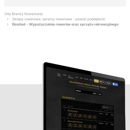
Orły Branży Rowerowej
Sklepy rowerowe, serwisy rowerowe - powiat poddębicki
Ekoślad - Wypożyczalnia rowerów oraz sprzętu rekreacyjnego