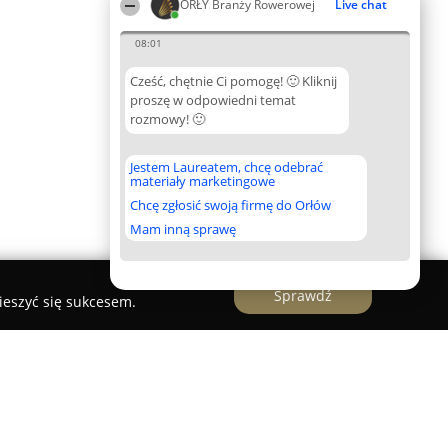
ORŁY Branży Rowerowej
Live chat
08:01
Cześć, chętnie Ci pomogę! 🙂 Kliknij
proszę w odpowiedni temat
rozmowy! 🙂
Jestem Laureatem, chcę odebrać
materiały marketingowe
Chcę zgłosić swoją firmę do Orłów
Mam inną sprawę
Sprawdź
ieszyć się sukcesem.
 Kowalczyk Dariusz