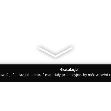
Gratulacje!
awdź już teraz jak odebrać materiały promocyjne, by móc w pełni c
sy rowerowe - Garwolin
Warsztat rowerowy - naprawa i serwis