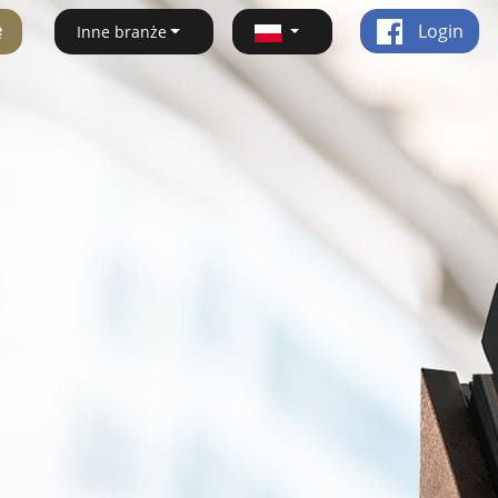
ę
Login
Inne branże