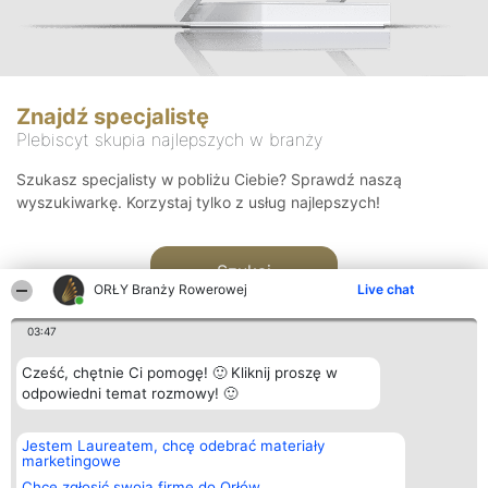
Znajdź specjalistę
Plebiscyt skupia najlepszych w branży
Szukasz specjalisty w pobliżu Ciebie? Sprawdź naszą
wyszukiwarkę. Korzystaj tylko z usług najlepszych!
Szukaj
ORŁY Branży Rowerowej
Live chat
03:47
Cześć, chętnie Ci pomogę! 🙂 Kliknij proszę w
odpowiedni temat rozmowy! 🙂
Organizator plebiscytu
Plebiscyt
Kontakt
Jestem Laureatem, chcę odebrać materiały
Bright Side Solutions sp. z o.
Laureaci
Kontakt
marketingowe
o. sp. k.
Lista
ul. Ruska 22
wszystkich
Chcę zgłosić swoją firmę do Orłów