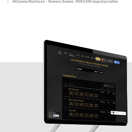
Aktywne Roztocze - Rowery Susiec, NOCLEGI wypożyczalnia