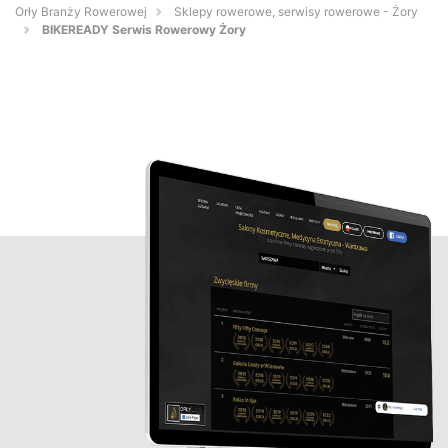
Orły Branży Rowerowej
Sklepy rowerowe, serwisy rowerowe - Żory
BIKEREADY Serwis Rowerowy Żory