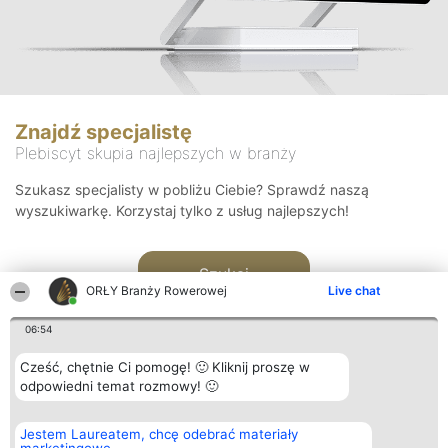
Znajdź specjalistę
Plebiscyt skupia najlepszych w branży
Szukasz specjalisty w pobliżu Ciebie? Sprawdź naszą
wyszukiwarkę. Korzystaj tylko z usług najlepszych!
Szukaj
ORŁY Branży Rowerowej
Live chat
06:54
Cześć, chętnie Ci pomogę! 🙂 Kliknij proszę w
odpowiedni temat rozmowy! 🙂
Organizator plebiscytu
Plebiscyt
Kontakt
Jestem Laureatem, chcę odebrać materiały
Bright Side Solutions sp. z o.
Laureaci
Kontakt