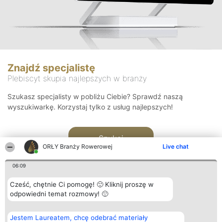
Znajdź specjalistę
Plebiscyt skupia najlepszych w branży
Szukasz specjalisty w pobliżu Ciebie? Sprawdź naszą
wyszukiwarkę. Korzystaj tylko z usług najlepszych!
Szukaj
ORŁY Branży Rowerowej
Live chat
06:09
Cześć, chętnie Ci pomogę! 🙂 Kliknij proszę w
odpowiedni temat rozmowy! 🙂
Organizator plebiscytu
Plebiscyt
Kontakt
Jestem Laureatem, chcę odebrać materiały
Bright Side Solutions sp. z o.
Laureaci
Kontakt