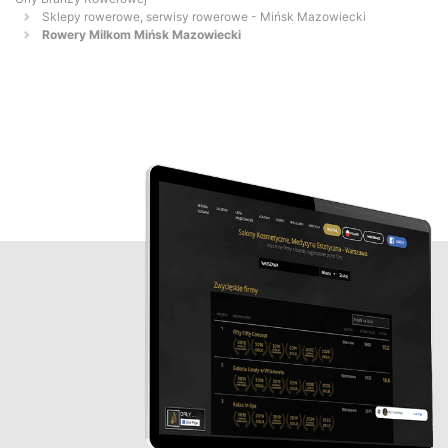
Sklepy rowerowe, serwisy rowerowe - Mińsk Mazowiecki
Rowery Milkom Mińsk Mazowiecki