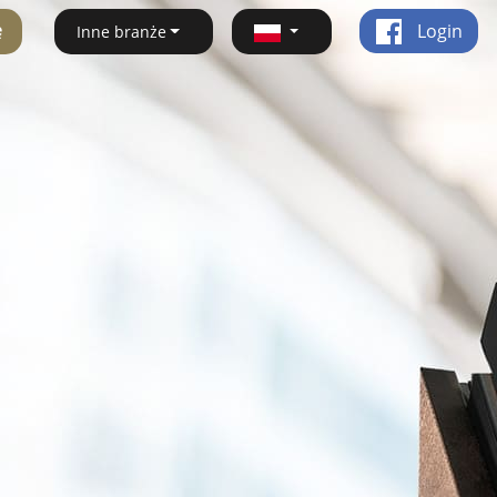
ę
Login
Inne branże