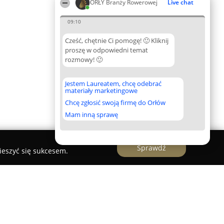
ORŁY Branży Rowerowej
Live chat
09:10
Cześć, chętnie Ci pomogę! 🙂 Kliknij
proszę w odpowiedni temat
rozmowy! 🙂
Jestem Laureatem, chcę odebrać
materiały marketingowe
Chcę zgłosić swoją firmę do Orłów
Mam inną sprawę
Sprawdź
ieszyć się sukcesem.
owerów