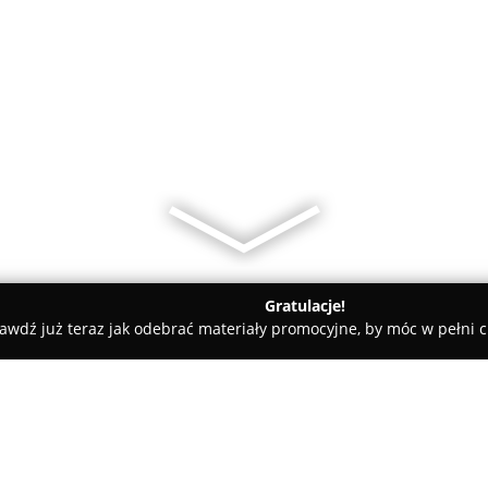
Gratulacje!
awdź już teraz jak odebrać materiały promocyjne, by móc w pełni c
y rowerowe - Lublin
Rowerowa Przystań - serwis i naprawa r