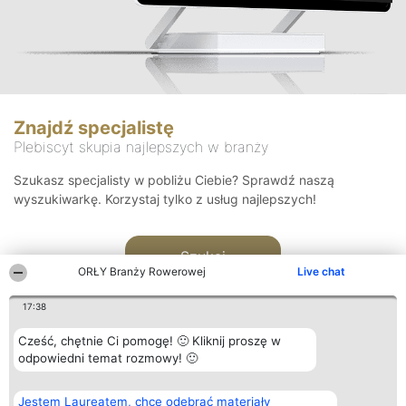
Znajdź specjalistę
Plebiscyt skupia najlepszych w branży
Szukasz specjalisty w pobliżu Ciebie? Sprawdź naszą
wyszukiwarkę. Korzystaj tylko z usług najlepszych!
Szukaj
ORŁY Branży Rowerowej
Live chat
17:38
Cześć, chętnie Ci pomogę! 🙂 Kliknij proszę w
odpowiedni temat rozmowy! 🙂
Organizator plebiscytu
Plebiscyt
Kontakt
Jestem Laureatem, chcę odebrać materiały
Bright Side Solutions sp. z o.
Laureaci
Kontakt