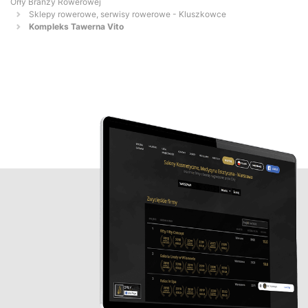
Orły Branży Rowerowej
Sklepy rowerowe, serwisy rowerowe - Kluszkowce
Kompleks Tawerna Vito