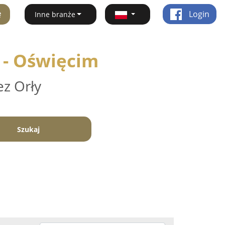
ę
Login
Inne branże
 - Oświęcim
ez Orły
Szukaj