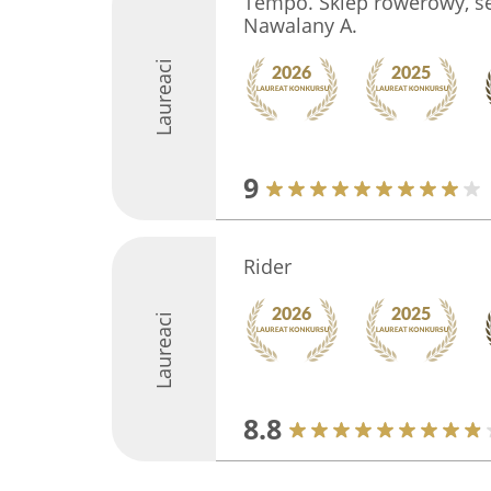
Tempo. Sklep rowerowy, se
Nawalany A.
Laureaci
9
Rider
Laureaci
8.8