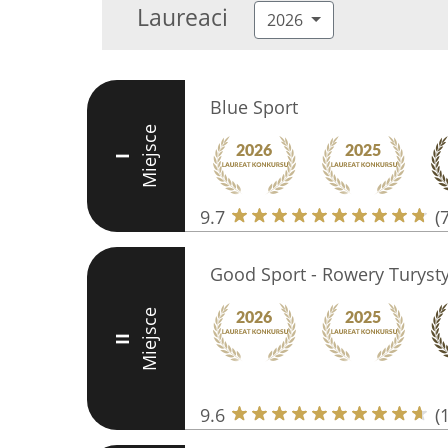
Laureaci
2026
Blue Sport
Miejsce
I
9.7
(
Good Sport - Rowery Turyst
Miejsce
II
9.6
(