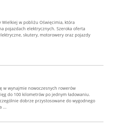
y Wielkiej w pobliżu Oświęcimia, która
na pojazdach elektrycznych. Szeroka oferta
ektryczne, skutery, motorowery oraz pojazdy
 się w wynajmie nowoczesnych rowerów
asięg do 100 kilometrów po jednym ładowaniu.
zczególnie dobrze przystosowane do wygodnego
 ...