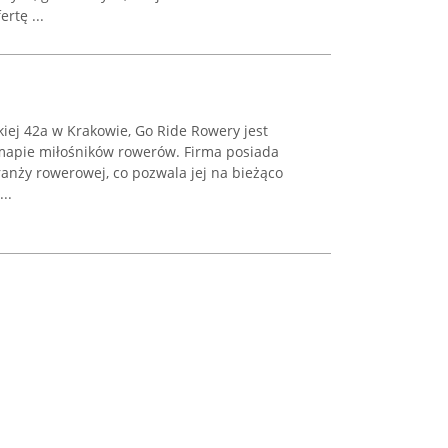
rtę ...
kiej 42a w Krakowie, Go Ride Rowery jest
apie miłośników rowerów. Firma posiada
anży rowerowej, co pozwala jej na bieżąco
..