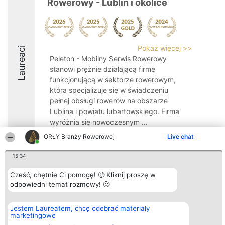
Rowerowy - Lublin i okolice
Pokaż więcej >>
Laureaci
Peleton - Mobilny Serwis Rowerowy
stanowi prężnie działającą firmę
funkcjonującą w sektorze rowerowym,
która specjalizuje się w świadczeniu
pełnej obsługi rowerów na obszarze
Lublina i powiatu lubartowskiego. Firma
wyróżnia się nowoczesnym ...
ORŁY Branży Rowerowej
Live chat
9.9
15:34
Cześć, chętnie Ci pomogę! 🙂 Kliknij proszę w
Organizator plebiscytu
Plebiscyt
Kontakt
Bright Side Solutions sp. z o.
odpowiedni temat rozmowy! 🙂
Laureaci
Kontakt
o. sp. k.
Lista
ul. Ruska 22
wszystkich
Wrocław 50-079
Laureatów
Jestem Laureatem, chcę odebrać materiały
KRS 0000749100 | Regon
Zasady
marketingowe
381313360 | NIP 8943132676
Regulamin